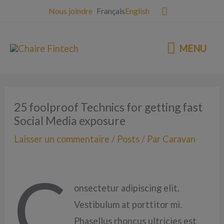
Rechercher
Nous joindre
Français
English
MENU
MENU
25 foolproof Technics for getting fast
Social Media exposure
Laisser un commentaire
/
Posts
/ Par
Caravan
C
onsectetur adipiscing elit.
Vestibulum at porttitor mi.
Phasellus rhoncus ultricies est